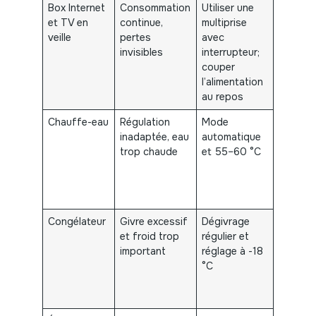
Box Internet
Consommation
Utiliser une
Réducti
et TV en
continue,
multiprise
coûts a
veille
pertes
avec
de l’ord
invisibles
interrupteur;
10–30 
couper
l’alimentation
au repos
Chauffe-eau
Régulation
Mode
Économ
inadaptée, eau
automatique
potentie
trop chaude
et 55–60 °C
liées à l
réducti
chauff
inutile
Congélateur
Givre excessif
Dégivrage
Réducti
et froid trop
régulier et
la
important
réglage à -18
consom
°C
de 10–
selon le
de givr