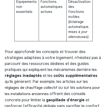
Équipements
Fonctions
Désactivation
Confor
non
automatiques
des
mainten
essentiels
actives
fonctions
surcoût
inutiles
énergét
(éclairage
automatique,
mises à jour
silencieuses)
Pour approfondir les concepts et trouver des
stratégies adaptées à votre logement, n’hésitez pas à
parcourir des ressources dédiées et des guides
pratiques qui expliquent les mécanismes derrière les
réglages inadaptés
et les
coûts supplémentaires
qu’ils génèrent. Par exemple, les articles sur les
ou sur les
réglages de chauffage collectif
solutions pour
offrent des conseils
les installations anciennes
concrets pour limiter la
gaspillade d’énergie
et
renforcer l’efficacité globale sans sacrifier le confort.